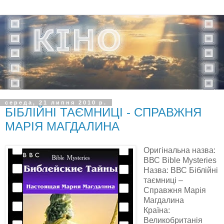
середа, 21 липня 2010 р.
БІБЛІЙНІ ТАЄМНИЦІ - СПРАВЖНЯ
МАРІЯ МАГДАЛИНА
Оригінальна назва:
ВВС
Bible Mysteries
Назва: ВВС Біблійні
таємниці –
Справжня Марія
Магдалина
Країна:
Великобританія