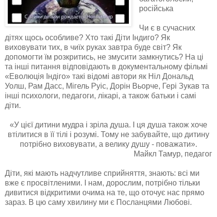
російська
Чи є в сучасних
дітях щось особливе? Хто такі Діти Індиго? Як
виховувати тих, в чиїх руках завтра буде світ? Як
допомогти їм розкритись, не змусити замкнутись? На ці
та інші питання відповідають в документальному фільмі
«Еволюція Індіго» такі відомі автори як Ніл Дональд
Уолш, Рам Дасс, Мігель Руіс, Дорін Вьорче, Гері Зукав та
інші психологи, педагоги, лікарі, а також батьки і самі
діти.
«У цієї дитини мудра і зріла душа. І ця душа також хоче
втілитися в її тілі і розумі. Тому не забувайте, що дитину
потрібно виховувати, а велику душу - поважати».
Майкл Тамур, педагог
Діти, які мають надчутливе сприйняття, знають: всі ми
вже є просвітленими. І нам, дорослим, потрібно тільки
дивитися відкритими очима на те, що оточує нас прямо
зараз. В цю саму хвилину ми є Посланцями Любові.