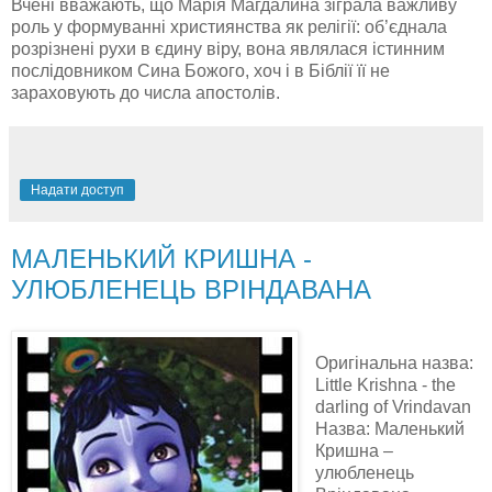
Вчені вважають, що Марія Магдалина зіграла важливу
роль у формуванні християнства як релігії: об’єднала
розрізнені рухи в єдину віру, вона являлася істинним
послідовником Сина Божого, хоч і в Біблії її не
зараховують до числа апостолів.
Надати доступ
МАЛЕНЬКИЙ КРИШНА -
УЛЮБЛЕНЕЦЬ ВРІНДАВАНА
Оригінальна назва:
Little Krishna - the
darling of Vrindavan
Назва: Маленький
Кришна –
улюбленець