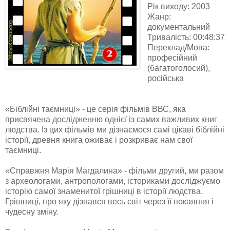
Рік виходу: 2003
Жанр:
документальний
Тривалість: 00:48:37
Переклад/Мова:
професійний
(багатоголосий),
російська
«Біблійні таємниці» - це серія фільмів ВВС, яка
присвячена дослідженню однієї із самих важливих книг
людства.
Із цих фільмів ми дізнаємося самі цікаві біблійні
історії, древня книга оживає і розкриває нам свої
таємниці.
«Справжня Марія Магдалина» - фільми другий, ми разом
з археологами, антропологами, істориками досліджуємо
історію самої знаменитої грішниці в історії людства.
Грішниці, про яку дізнався весь світ через її покаяння і
чудесну зміну.