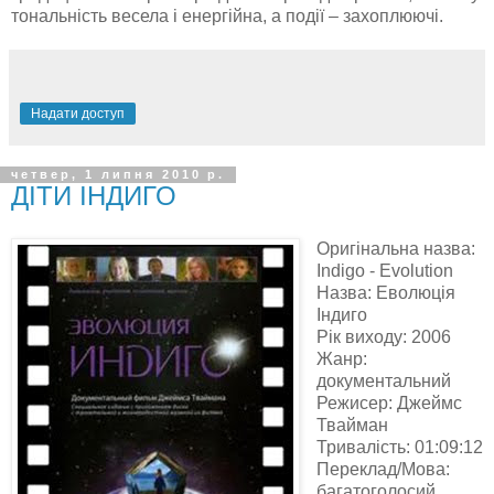
тональність весела і енергійна, а події – захоплюючі.
Надати доступ
четвер, 1 липня 2010 р.
ДІТИ ІНДИГО
Оригінальна назва:
Indigo - Evolution
Назва: Еволюція
Індиго
Рік виходу: 2006
Жанр:
документальний
Режисер: Джеймс
Твайман
Тривалість: 01:09:12
Переклад/Мова:
багатоголосий,