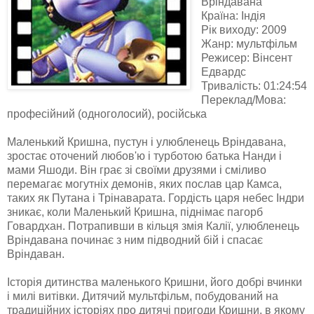
Вріндавана
Країна: Індія
Рік виходу: 2009
Жанр: мультфільм
Режисер: Вінсент
Едвардс
Тривалість: 01:24:54
Переклад/Мова:
професійний (одноголосий), російська
Маленький Кришна, пустун і улюбленець Вріндавана,
зростає оточений любов'ю і турботою батька Нанди і
мами Яшоди. Він грає зі своїми друзями і сміливо
перемагає могутніх демонів, яких послав цар Камса,
таких як Путана і Трінаварата. Гордість царя небес Індри
зникає, коли Маленький Кришна, піднімає пагорб
Говардхан. Потрапивши в кільця змія Калії, улюбленець
Вріндавана починає з ним підводний бій і спасає
Вріндаван.
Історія дитинства маленького Кришни, його добрі вчинки
і милі витівки. Дитячий мультфільм, побудований на
традиційних історіях про дитячі пригоди Кришни, в якому