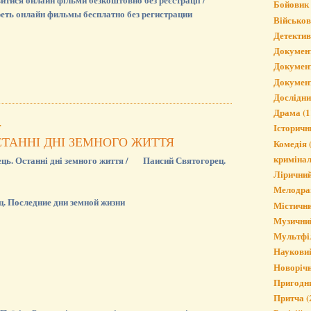
Бойовик
еть онлайн фильмы бесплатно без регистрации
Військо
Детектив
Докумен
Докумен
Докумен
Дослідн
Драма
(1
.
Історичн
СТАННІ ДНІ ЗЕМНОГО ЖИТТЯ
Комедія
криміна
ць. Останні дні земного життя / Паисий Святогорец.
Лірични
Мелодра
. Последние дни земной жизни
Містичн
Музични
Мультфі
Наукови
Новорічн
Пригодн
Притча
(