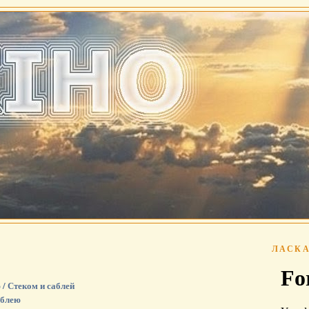
ЛАСКА
/ Стеком и саблей
аблею