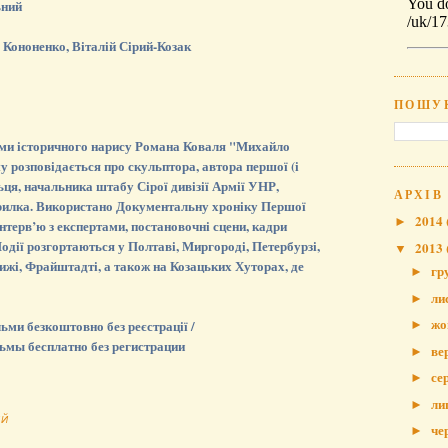
ьний
ононенко, Віталій Сірий-Козак
ПОШУ
ми історичного нарису Романа Коваля "Михайло
у розповідається про скульптора, автора першої (і
ьця, начальника штабу Сірої дивізії Армії УНР,
АРХІВ
рилка. Використано Документальну хроніку Першої
2014
►
 інтерв’ю з експертами, постановочні сцени, кадри
одії розгортаються у Полтаві, Миргороді, Петербурзі,
2013
▼
рижі, Фрайштадті, а також на Козацьких Хуторах, де
гр
►
ли
►
жо
ьми безкоштовно без реєстрації /
►
ьмы бесплатно без регистрации
ве
►
се
►
ли
►
ИЙ
че
►