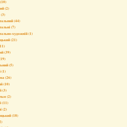
(10)
вий
(2)
(3)
тальний
(44)
тальні
(7)
тально-художній
(1)
ицький
(21)
11)
ий
(39)
(19)
льний
(5)
й
(1)
ма
(26)
ий
(10)
й
(3)
льм
(2)
й
(11)
і
(2)
ицький
(18)
2)