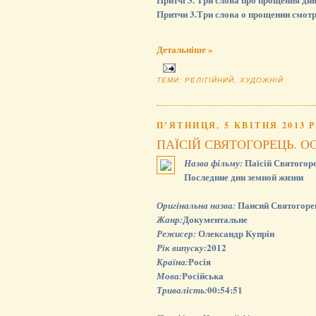
Притчи 3.Три слова о прощении смотр
Детальніше »
ТЕМИ:
РЕЛІГІЙНИЙ
,
ХУДОЖНІЙ
ПʼЯТНИЦЯ, 5 КВІТНЯ 2013 Р
ПАЇСІЙ СВЯТОГОРЕЦЬ. О
Паїсій Святогоре
Назва фільму:
Последние дни земной жизни
Паисий Святогорец
Оригінальна назва:
Документальне
Жанр:
Олександр Купрін
Режисер:
2012
Рік випуску:
Росія
Країна:
Російська
Мова:
00:54:51
Тривалість: