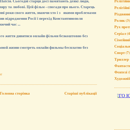
Паїсія. Сьогодні старця досі памятають деякі люди,
Релігійн
миру та любові. Цей фільм - спогади про нього. Старець
Релігійні
нні роки свого життя, знаючи хто і з якими проблемами
Різдвяни
ив відродження Росії і перехід Константинополя
Ролик
(3)
жчий час ...
Рух прот
Серіал
(4
ного життя дивитися онлайн фільми безкоштовно без
Сімейни
Соціаль
мной жизни смотреть онлайн фильмы бесплатно без
Спорт
(7)
Триллер
Фантаст
Фентезі
(
НІ
Художні
Головна сторінка
Старіші публікації