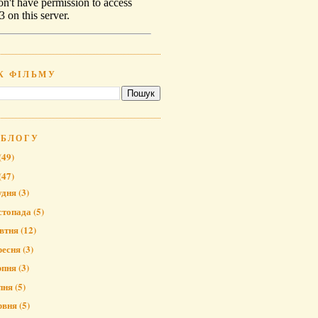
К ФІЛЬМУ
 БЛОГУ
(49)
(47)
удня
(3)
стопада
(5)
втня
(12)
ресня
(3)
рпня
(3)
пня
(5)
рвня
(5)