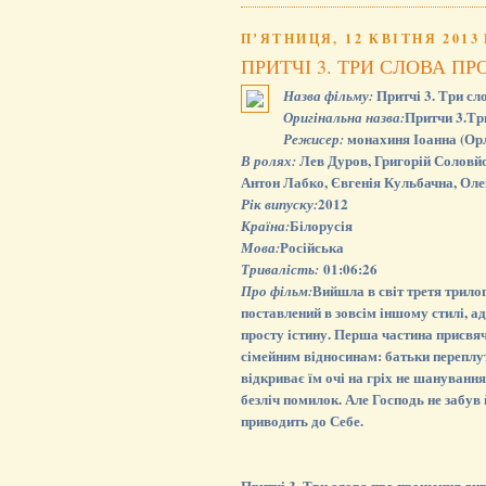
ПʼЯТНИЦЯ, 12 КВІТНЯ 2013 
ПРИТЧІ 3. ТРИ СЛОВА П
Притчі 3. Три сл
Назва фільму:
Притчи 3.Тр
Оригінальна назва:
монахиня Іоанна (Ор
Режисер:
Лев Дуров, Григорій Соловйо
В ролях:
Антон Лабко, Євгенія Кульбачна, Оле
2012
Рік випуску:
Білорусія
Країна:
Російська
Мова:
01:06:26
Тривалість:
Вийшла в світ третя трило
Про фільм:
поставлений в зовсім іншому стилі, а
просту істину. Перша частина присвя
сімейним відносинам: батьки переплута
відкриває їм очі на гріх не шанування
безліч помилок. Але Господь не забув 
приводить до Себе.
Притчі 3. Три слова про прощення див