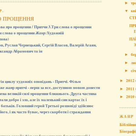
тр
►
кв
Р.
▼
СТ
РО ПРОЩЕННЯ
ПР
ова про прощення / Притчи 3.Три слова о прощении
и слова о прощении
Художній
Жанр:
лова)
ПА
в, Руслан Чернецький, Сергій Власов, Валерій Агаян,
ксандр Абрамович та ін
бе
►
лю
►
сі
►
2012
гія циклу художніх оповідань - Притчі. Фільм
►
дже жанр притчі - перш за все, доступною мовою донести
2011
►
чена великій силі прощення ближнього. Друга частина
2010
►
ли добро і зло, але їх маленький син картає їх і
 батьків. Головний герой Третьої розповіді здійснює
його, і як часто буває, через скорботи і страждання
ЖАНР
Біблійни
Біографі
итися онлайн фільми безкоштовно без реєстрації /