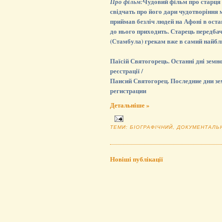
Чудовий фільм про старця 
Про фільм:
свідчать про його дари чудотворіння 
приймав безліч людей на Афоні в оста
до нього приходить. Старець передбач
(Стамбула) грекам вже в самий найбли
Паїсій Святогорець. Останні дні зем
реєстрації /
Паисий Святогорец. Последние дни зе
регистрации
Детальніше »
ТЕМИ:
БІОГРАФІЧНИЙ
,
ДОКУМЕНТАЛЬ
Новіші публікації