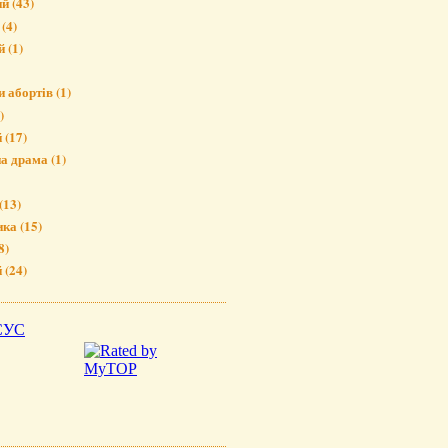
ий
(43)
(4)
й
(1)
и абортів
(1)
)
й
(17)
на драма
(1)
(13)
ика
(15)
8)
й
(24)