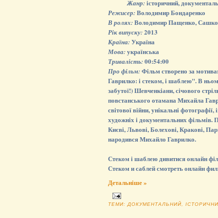
історичний, документал
Жанр:
Володимир Бондаренко
Режисер:
Володимир Пащенко, Сашко К
В ролях:
2013
Рік випуску:
Україна
Країна:
українська
Мова:
00:54:00
Тривалість:
Фільм створено за мотива
Про фільм:
Гаврилко: і стеком, і шаблею". В ньом
забутої!) Шевченкіани, січового стріл
повстанського отамана Михайла Гав
світової війни, унікальні фотографії,
художніх і документальних фільмів. П
Києві, Львові, Болехові, Кракові, Па
народився Михайло Гаврилко.
Стеком і шаблею дивитися онлайн філ
Стеком и саблей смотреть онлайн фил
Детальніше »
ТЕМИ:
ДОКУМЕНТАЛЬНИЙ
,
ІСТОРИЧН