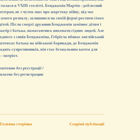
сталася в VXIII столітті. Бенджамін Мартін - доблесний
ветеран, не з чуток знає про жорстоку війну, під час
самого розпалу, залишився на своїй фермі ростити сімох
дітей. Після смерті дружини Бенджамін замінює дітям і
матір і батька, намагаючись виховати гідних людей. Але
одного з синів Бенджаміна, Гебріела вбиває англійський
и штовхає батька на військові барикади, де Бенджамін
адить супротивників, він стає безжальним катом для
 - патріот.
штовно без реєстрації /
платно без регистрации
Головна сторінка
Старіші публікації