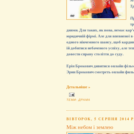
М
Т
П
тр
днями. Для таких, як вона, немає кар
юридичній фірмі. Але для впевненої в 
одного нікчемного шансу, щоб кардин
їй добитися небаченого успіху, але те
довести справу століття до суду.
Ерін Брокович дивитися онлайн фільми
Эрин Брокович смотреть онлайн филь
Детальніше »
ТЕМИ:
ДРАМА
ВІВТОРОК, 5 СЕРПНЯ 2014 Р
Між небом і землею