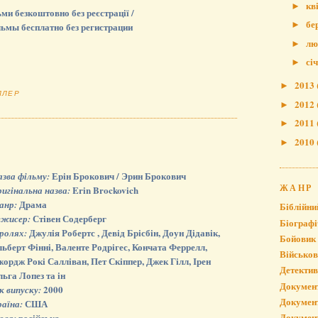
кв
►
ми безкоштовно без реєстрації /
бе
►
ьмы бесплатно без регистрации
лю
►
сі
►
2013
►
ЛЛЕР
2012
►
2011
►
2010
►
Ерін Брокович / Эрин Брокович
азва фільму:
ЖАНР
Erin Brockovich
игінальна назва:
Драма
анр:
Біблійни
Стівен Содерберг
ежисер:
Біографі
Джулія Робертс , Девід Брісбін, Доун Дідавік,
 ролях:
Бойовик
ьберт Фінні, Валенте Родрігес, Кончата Феррелл,
Військо
ордж Рокі Салліван, Пет Скіппер, Джек Гілл, Ірен
Детектив
ьга Лопез та ін
Докумен
2000
к випуску:
Докумен
США
раїна:
Докумен
російська