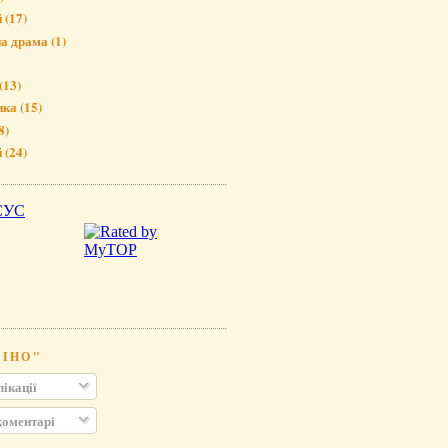
й
(17)
на драма
(1)
(13)
ика
(15)
8)
й
(24)
КІНО"
ікації
коментарі