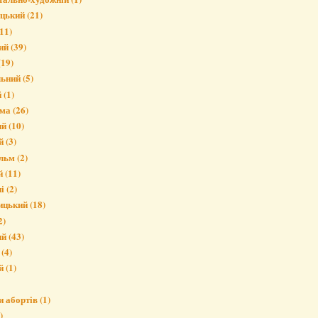
ицький
(21)
11)
ий
(39)
(19)
льний
(5)
й
(1)
ма
(26)
ий
(10)
й
(3)
льм
(2)
й
(11)
і
(2)
ицький
(18)
2)
ий
(43)
(4)
й
(1)
и абортів
(1)
)