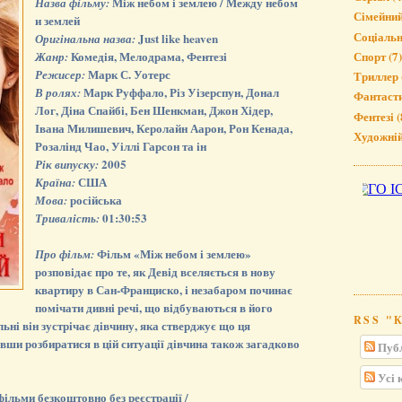
Між небом і землею / Между небом
Назва фільму:
Сімейни
и землей
Соціаль
Just like heaven
Оригінальна назва:
Комедія, Мелодрама, Фентезі
Спорт
(7)
Жанр:
Марк С. Уотерс
Режисер:
Триллер
Марк Руффало, Різ Уізерспун, Донал
В ролях:
Фантаст
Лог, Діна Спайбі, Бен Шенкман, Джон Хідер,
Фентезі
(
Івана Милишевич, Керолайн Аарон, Рон Кенада,
Художні
Розалінд Чао, Уіллі Гарсон та ін
2005
Рік випуску:
США
Країна:
російська
Мова:
01:30:53
Тривалість:
Фільм «Між небом і землею»
Про фільм:
розповідає про те, як Девід вселяється в нову
квартиру в Сан-Франциско, і незабаром починає
помічати дивні речі, що відбуваються в його
RSS "
льні він зустрічає дівчину, яка стверджує що ця
вши розбиратися в цій ситуації дівчина також загадково
Публ
Усі 
ільми безкоштовно без реєстрації /