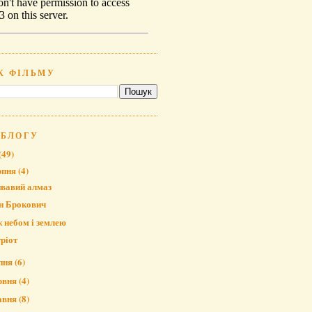
К ФІЛЬМУ
 БЛОГУ
(49)
рпня
(4)
вавий алмаз
н Брокович
 небом і землею
ріот
пня
(6)
рвня
(4)
авня
(8)