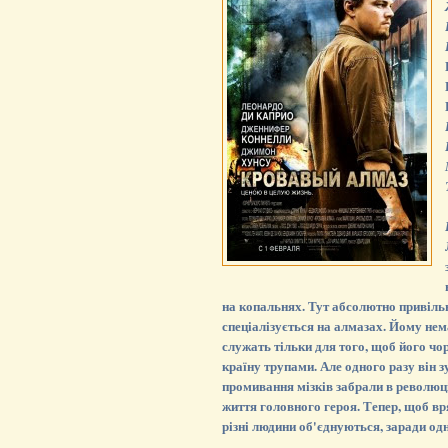
на копальнях. Тут абсолютно привіль
спеціалізується на алмазах. Йому нем
служать тільки для того, щоб його чо
країну трупами. Але одного разу він з
промивання мізків забрали в революц
життя головного героя. Тепер, щоб вр
різні людини об'єднуються, заради одн