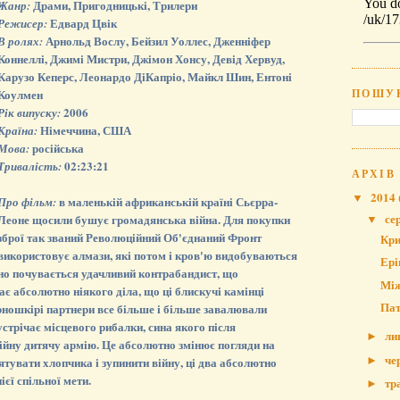
Драми, Пригодницькі, Трилери
Жанр:
Едвард Цвік
Режисер:
Арнольд Вослу, Бейзил Уоллес, Дженніфер
В ролях:
Коннеллі, Джимі Мистри, Джімон Хонсу, Девід Хервуд,
Карузо Кеперс, Леонардо ДіКапріо, Майкл Шин, Ентоні
ПОШУ
Коулмен
2006
Рік випуску:
Німеччина, США
Країна:
російська
Мова:
02:23:21
Тривалість:
АРХІВ
2014
▼
в маленькій африканській країні Сьєрра-
Про фільм:
се
Леоне щосили бушує громадянська війна. Для покупки
▼
зброї так званий Революційний Об'єднаний Фронт
Кри
використовує алмази, які потом і кров'ю видобуваються
Ері
но почувається удачливий контрабандист, що
Між
ає абсолютно ніякого діла, що ці блискучі камінці
Пат
рношкірі партнери все більше і більше завалювали
устрічає місцевого рибалки, сина якого після
ли
►
ійну дитячу армію. Це абсолютно змінює погляди на
че
ятувати хлопчика і зупинити війну, ці два абсолютно
►
ієї спільної мети.
тр
►