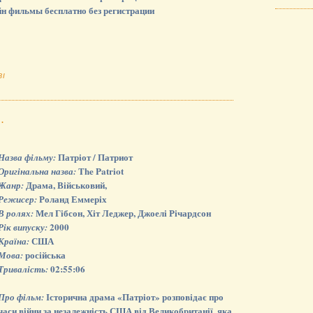
йн фильмы бесплатно без регистрации
ЗІ
.
Патріот / Патриот
Назва фільму:
The Patriot
Оригінальна назва:
Драма, Військовий,
Жанр:
Роланд Еммеріх
Режисер:
Мел Гібсон, Хіт Леджер, Джоелі Річардсон
В ролях:
2000
Рік випуску:
США
Країна:
російська
Мова:
02:55:06
Тривалість:
Історична драма «Патріот» розповідає про
Про фільм:
часи війни за незалежність США від Великобританії, яка