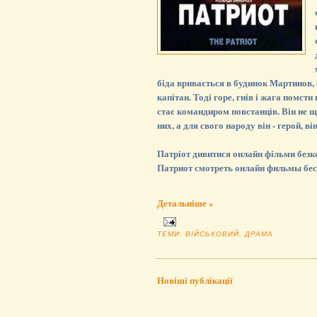
біда вривається в будинок Мартинов, 
капітан. Тоді горе, гнів і жага помст
стає командиром повстанців. Він не щ
них, а для свого народу він - герой, він
Патріот дивитися онлайн фільми безко
Патриот смотреть онлайн фильмы бес
Детальніше »
ТЕМИ:
ВІЙСЬКОВИЙ
,
ДРАМА
Новіші публікації