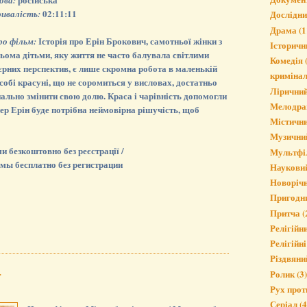
ова:
02:11:11
ривалість:
Дослідн
Драма
(1
Історія про Ерін Брокович, самотньої жінки з
ро фільм:
Історичн
ьома дітьми, яку життя не часто балувала світлими
Комедія
'єрних перспектив, є лише скромна робота в маленькій
криміна
собі красуні, що не соромиться у висловах, достатньо
Лірични
ально змінити свою долю. Краса і чарівність допомогли
Мелодра
пер Ерін буде потрібна неймовірна рішучість, щоб
Містичн
Музични
 безкоштовно без реєстрації /
Мультфі
мы бесплатно без регистрации
Наукови
Новорічн
Пригодн
Притча
(
Релігійн
Релігійні
Різдвяни
.
Ролик
(3)
Рух прот
Серіал
(4