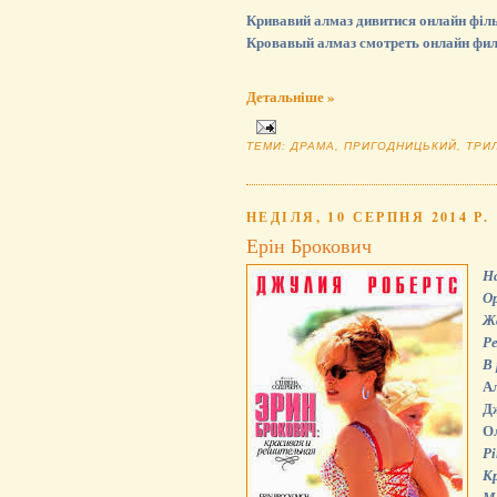
Кривавий алмаз дивитися онлайн філь
Кровавый алмаз смотреть онлайн фил
Детальніше »
ТЕМИ:
ДРАМА
,
ПРИГОДНИЦЬКИЙ
,
ТРИ
НЕДІЛЯ, 10 СЕРПНЯ 2014 Р.
Ерін Брокович
Н
Ор
Ж
Р
В
Ал
Дж
Ол
Рі
К