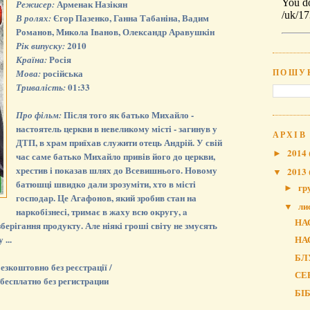
Арменак Назікян
Режисер:
Єгор Пазенко, Ганна Табаніна, Вадим
В ролях:
Романов, Микола Іванов, Олександр Аравушкін
2010
Рік випуску:
Росія
Країна:
ПОШУ
російська
Мова:
01:33
Тривалість:
Після того як батько Михайло -
Про фільм:
настоятель церкви в невеликому місті - загинув у
АРХІВ
ДТП, в храм приїхав служити отець Андрій. У свій
2014
►
час саме батько Михайло привів його до церкви,
хрестив і показав шлях до Всевишнього. Новому
2013
▼
батюшці швидко дали зрозуміти, хто в місті
гр
►
господар. Це Агафонов, який зробив стан на
ли
▼
наркобізнесі, тримає в жаху всю округу, a
НА
зберігання продукту. Але ніякі гроші світу не змусять
...
НА
БЛ
зкоштовно без реєстрації /
СЕ
бесплатно без регистрации
БІ