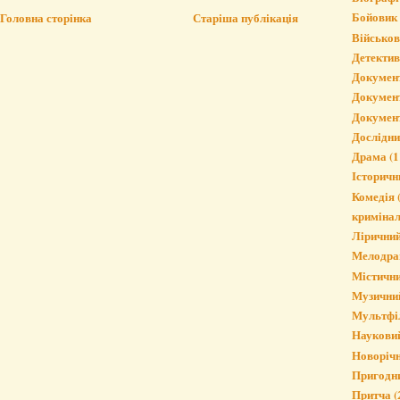
Бойовик
Головна сторінка
Старіша публікація
Військо
Детектив
Докумен
Докумен
Докумен
Дослідн
Драма
(1
Історичн
Комедія
криміна
Лірични
Мелодра
Містичн
Музични
Мультфі
Наукови
Новорічн
Пригодн
Притча
(