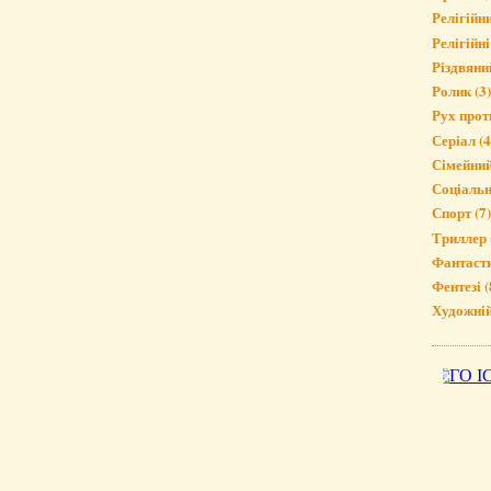
Релігійн
Релігійні
Різдвяни
Ролик
(3)
Рух прот
Серіал
(4
Сімейни
Соціаль
Спорт
(7)
Триллер
Фантаст
Фентезі
(
Художні