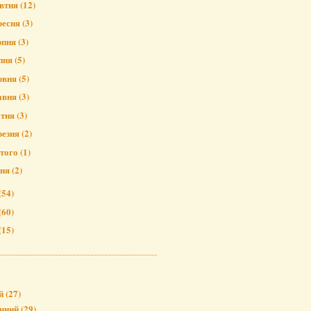
втня
(12)
ресня
(3)
рпня
(3)
пня
(5)
рвня
(5)
авня
(3)
ітня
(3)
резня
(2)
того
(1)
чня
(2)
(54)
(60)
(15)
й
(27)
чний
(29)