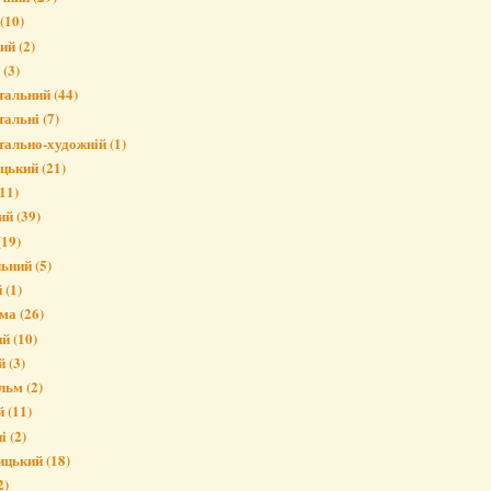
(10)
вий
(2)
(3)
тальний
(44)
тальні
(7)
тально-художній
(1)
ицький
(21)
11)
ий
(39)
(19)
льний
(5)
й
(1)
ма
(26)
ий
(10)
й
(3)
льм
(2)
й
(11)
і
(2)
ицький
(18)
2)