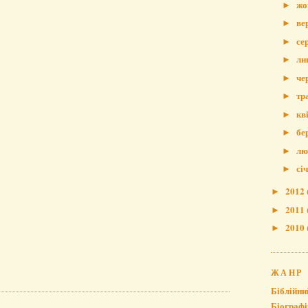
жо
►
ве
►
се
►
ли
►
че
►
тр
►
кв
►
бе
►
лю
►
сі
►
2012
►
2011
►
2010
►
ЖАНР
Біблійни
Біографі