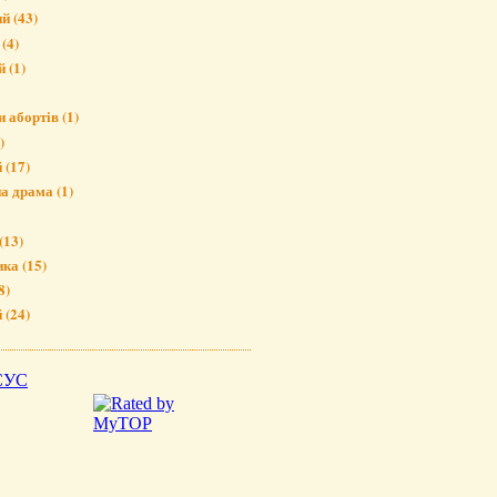
ий
(43)
(4)
й
(1)
и абортів
(1)
)
й
(17)
на драма
(1)
(13)
ика
(15)
8)
й
(24)