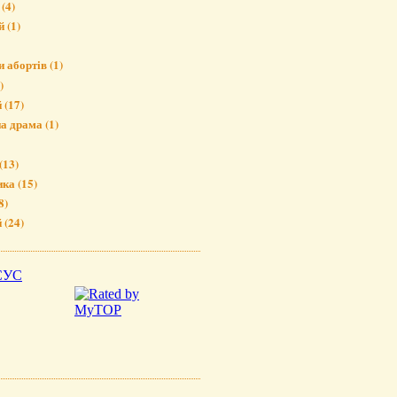
(4)
й
(1)
и абортів
(1)
)
й
(17)
на драма
(1)
(13)
ика
(15)
8)
й
(24)