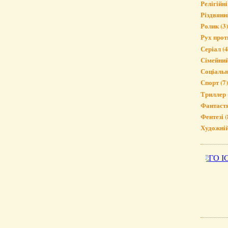
Релігійні
Різдвяни
Ролик
(3)
Рух прот
Серіал
(4
Сімейни
Соціаль
Спорт
(7)
Триллер
Фантаст
Фентезі
(
Художні