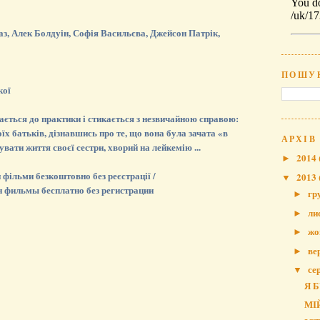
аз, Алек Болдуін, Софія Васильєва, Джейсон Патрік,
ПОШУ
кої
ється до практики і стикається з незвичайною справою:
оїх батьків, дізнавшись про те, що вона була зачата «в
АРХІВ
вати життя своєї сестри, хворий на лейкемію ...
2014
►
фільми безкоштовно без реєстрації /
2013
▼
н фильмы бесплатно без регистрации
гр
►
ли
►
жо
►
ве
►
се
▼
Я 
МІ