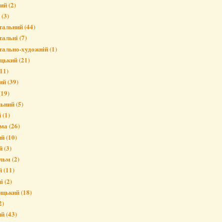
вий
(2)
(3)
тальний
(44)
тальні
(7)
тально-художній
(1)
ицький
(21)
11)
ий
(39)
(19)
льний
(5)
й
(1)
ма
(26)
ий
(10)
й
(3)
льм
(2)
й
(11)
і
(2)
ицький
(18)
2)
ий
(43)