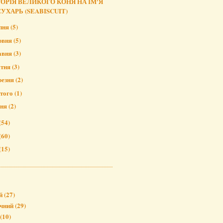
ТОРІЯ ВЕЛИКОГО КОНЯ НА ІМ'Я
СУХАРЬ (SEABISCUIT)
пня
(5)
рвня
(5)
авня
(3)
ітня
(3)
резня
(2)
того
(1)
чня
(2)
(54)
(60)
(15)
й
(27)
чний
(29)
(10)