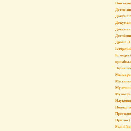
Військо
Детектив
Докумен
Докумен
Докумен
Дослідн
Драма
(1
Історичн
Комедія
криміна
Лірични
Мелодра
Містичн
Музични
Мультфі
Наукови
Новорічн
Пригодн
Притча
(
Релігійн