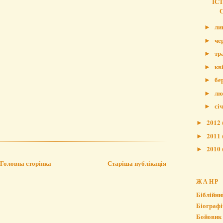
ІС
ли
►
че
►
тр
►
кв
►
бе
►
лю
►
сі
►
2012
►
2011
►
2010
►
Головна сторінка
Старіша публікація
ЖАНР
Біблійни
Біографі
Бойовик