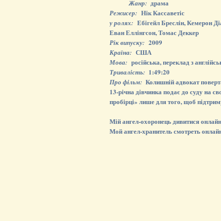
драма
Жанр:
Нік Кассаветіс
Режисер:
Ебігейл Бреслін, Кемерон Ді
у ролях:
Еван Еллінгсон, Томас Деккер
2009
Рік випуску:
США
Країна:
російська, переклад з англійсь
Мова:
1:49:20
Тривалість:
Колишній адвокат поверта
Про фільм:
13-річна дівчинка подає до суду на св
пробірці» лише для того, щоб підтриму
Мій ангел-охоронець дивитися онлайн 
Мой ангел-хранитель смотреть онлай