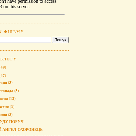
К ФІЛЬМУ
 БЛОГУ
(49)
(47)
удня
(3)
стопада
(5)
втня
(12)
ресня
(3)
рпня
(3)
БУДУ ПОРУЧ
Й АНГЕЛ-ОХОРОНЕЦЬ