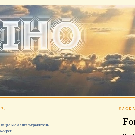
 Р.
ЛАСКА
онець/ Мой ангел-хранитель
 Keeper